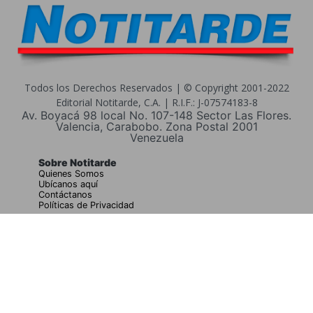
Todos los Derechos Reservados | © Copyright 2001-2022
Editorial Notitarde, C.A. | R.I.F.: J-07574183-8
Av. Boyacá 98 local No. 107-148 Sector Las Flores.
Valencia, Carabobo. Zona Postal 2001
Venezuela
Sobre Notitarde
Quienes Somos
Ubícanos aquí
Contáctanos
Políticas de Privacidad
Buscar