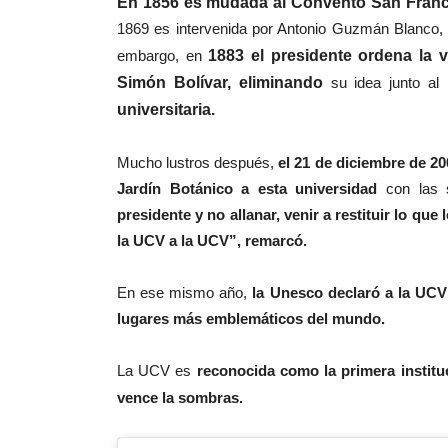
En 1856 es mudada al Convento San Franci
1869 es intervenida por Antonio Guzmán Blanco,
embargo, en
1883 el presidente ordena la v
Simón Bolívar, eliminando
su idea junto a
universitaria.
Mucho lustros
después
,
e
l 21 de diciembre de 20
Jardín Botánico a esta universidad
con las s
presidente y no allanar, venir a restituir lo qu
la UCV a la UCV”, remarcó.
En ese mismo año,
la Unesco declaró a la UCV
lugares más emblemáticos del mundo.
La UCV es
reconocida como la primera institu
vence la sombras.