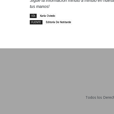
Sigue la información minuto a minuto en nues
tus manos!
VÍA
Karla Oviedo
FUENTE
Editoría De Notitarde
Todos los Derecho