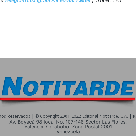
tro
Telegram
Instagram
Facebook
Twitter
¡La noticia en
s Reservados | © Copyright 2001-2022 Editorial Notitarde, C.A. | R.I
Av. Boyacá 98 local No. 107-148 Sector Las Flores.
Valencia, Carabobo. Zona Postal 2001
Venezuela