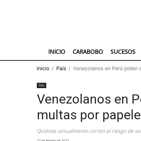
INICIO
CARABOBO
SUCESOS
Inicio
País
Venezolanos en Perú piden a
País
Venezolanos en P
multas por papele
Quiénes actualmente corren el riesgo de se
22 de febrero de 2022