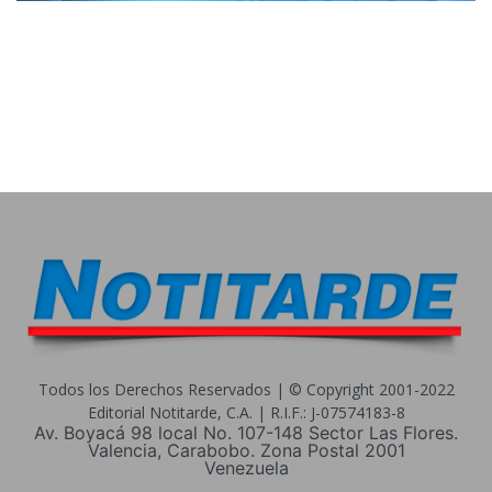
Todos los Derechos Reservados | © Copyright 2001-2022
Editorial Notitarde, C.A. | R.I.F.: J-07574183-8
Av. Boyacá 98 local No. 107-148 Sector Las Flores.
Valencia, Carabobo. Zona Postal 2001
Venezuela