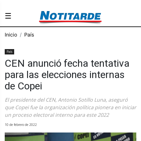
☰
Inicio
País
País
CEN anunció fecha tentativa
para las elecciones internas
de Copei
El presidente del CEN, Antonio Sotillo Luna, aseguró
que Copei fue la organización política pionera en iniciar
un proceso electoral interno para este 2022
10 de febrero de 2022