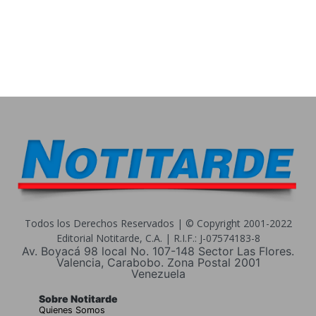
Todos los Derechos Reservados | © Copyright 2001-2022
Editorial Notitarde, C.A. | R.I.F.: J-07574183-8
Av. Boyacá 98 local No. 107-148 Sector Las Flores.
Valencia, Carabobo. Zona Postal 2001
Venezuela
Sobre Notitarde
Quienes Somos