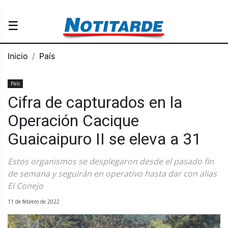
☰
Inicio
País
País
Cifra de capturados en la
Operación Cacique
Guaicaipuro II se eleva a 31
Estos organismos se desplegaron desde el pasado fin
de semana y seguirán en operativo hasta dar con alias
El Conejo
11 de febrero de 2022