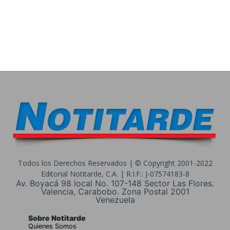
Todos los Derechos Reservados | © Copyright 2001-2022
Editorial Notitarde, C.A. | R.I.F.: J-07574183-8
Av. Boyacá 98 local No. 107-148 Sector Las Flores.
Valencia, Carabobo. Zona Postal 2001
Venezuela
Sobre Notitarde
Quienes Somos