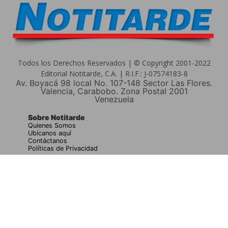
Todos los Derechos Reservados | © Copyright 2001-2022
Editorial Notitarde, C.A. | R.I.F.: J-07574183-8
Av. Boyacá 98 local No. 107-148 Sector Las Flores.
Valencia, Carabobo. Zona Postal 2001
Venezuela
Sobre Notitarde
Quienes Somos
Ubícanos aquí
Contáctanos
Políticas de Privacidad
Buscar