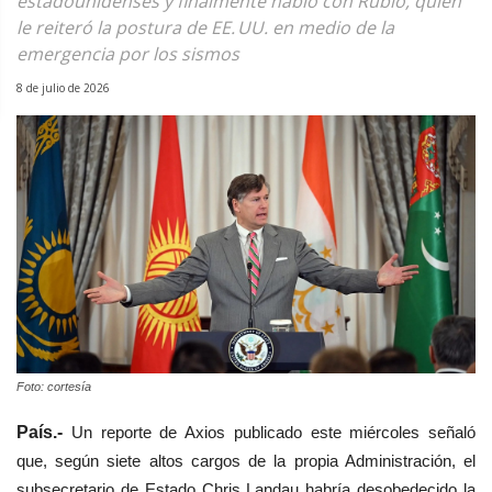
estadounidenses y finalmente habló con Rubio, quien
le reiteró la postura de EE. UU. en medio de la
emergencia por los sismos
8 de julio de 2026
Foto: cortesía
País.-
Un reporte de Axios publicado este miércoles señaló
que, según siete altos cargos de la propia Administración, el
subsecretario de Estado Chris Landau habría desobedecido la