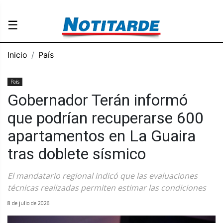
☰
Inicio
País
País
Gobernador Terán informó
que podrían recuperarse 600
apartamentos en La Guaira
tras doblete sísmico
El mandatario regional indicó que las evaluaciones
técnicas realizadas permiten estimar las condiciones
8 de julio de 2026