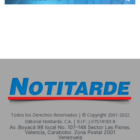
Todos los Derechos Reservados | © Copyright 2001-2022
Editorial Notitarde, C.A. | R.I.F.: J-07574183-8
Av. Boyacá 98 local No. 107-148 Sector Las Flores.
Valencia, Carabobo. Zona Postal 2001
Venezuela