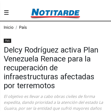
☰
Inicio
País
País
Delcy Rodríguez activa Plan
Venezuela Renace para la
recuperación de
infraestructuras afectadas
por terremotos
El objetivo es llevar a cabo obras civiles de forma
expedita, dando prioridad a la atención del estado La
Guaira, por ser la entidad que sufrió mayores daños