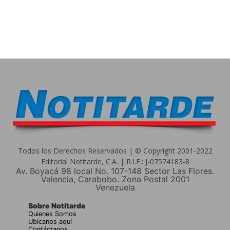
Todos los Derechos Reservados | © Copyright 2001-2022
Editorial Notitarde, C.A. | R.I.F.: J-07574183-8
Av. Boyacá 98 local No. 107-148 Sector Las Flores.
Valencia, Carabobo. Zona Postal 2001
Venezuela
Sobre Notitarde
Quienes Somos
Ubícanos aquí
Contáctanos