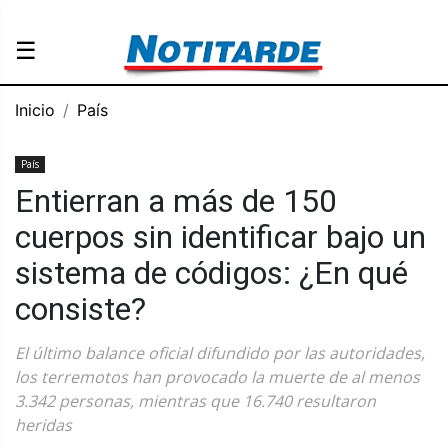
☰
Inicio
País
País
Entierran a más de 150
cuerpos sin identificar bajo un
sistema de códigos: ¿En qué
consiste?
El último balance oficial difundido por las autoridades,
los terremotos han provocado la muerte de al menos
3.342 personas, mientras que 16.740 resultaron
heridas