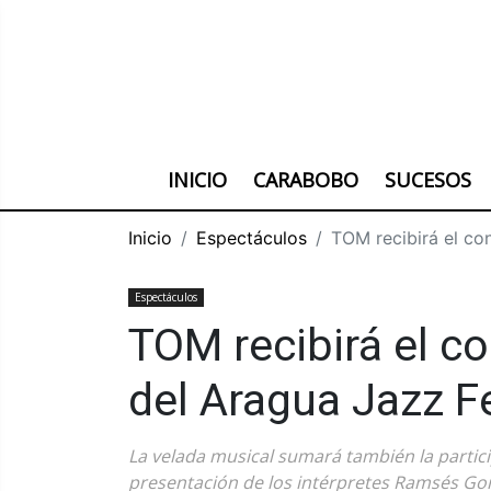
INICIO
CARABOBO
SUCESOS
Inicio
Espectáculos
TOM recibirá el co
Espectáculos
TOM recibirá el co
del Aragua Jazz F
La velada musical sumará también la particip
presentación de los intérpretes Ramsés Go