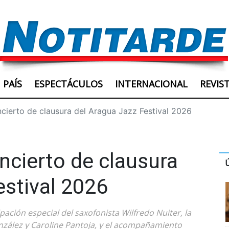
PAÍS
ESPECTÁCULOS
INTERNACIONAL
REVIS
ncierto de clausura del Aragua Jazz Festival 2026
ncierto de clausura
estival 2026
ación especial del saxofonista Wilfredo Nuiter, la
nzález y Caroline Pantoja, y el acompañamiento