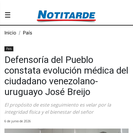
☰
Inicio
País
País
Defensoría del Pueblo
constata evolución médica del
ciudadano venezolano-
uruguayo José Breijo
El propósito de este seguimiento es velar por la
integridad física y el bienestar del señor
6 de junio de 2026