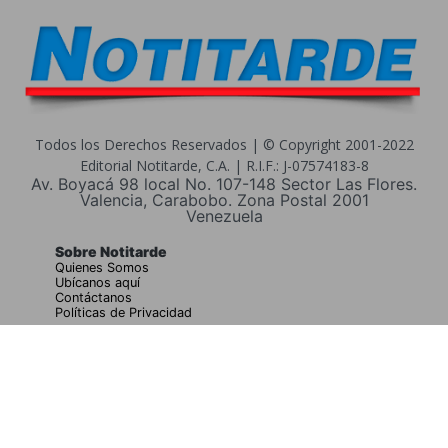
Todos los Derechos Reservados | © Copyright 2001-2022
Editorial Notitarde, C.A. | R.I.F.: J-07574183-8
Av. Boyacá 98 local No. 107-148 Sector Las Flores.
Valencia, Carabobo. Zona Postal 2001
Venezuela
Sobre Notitarde
Quienes Somos
Ubícanos aquí
Contáctanos
Políticas de Privacidad
Buscar