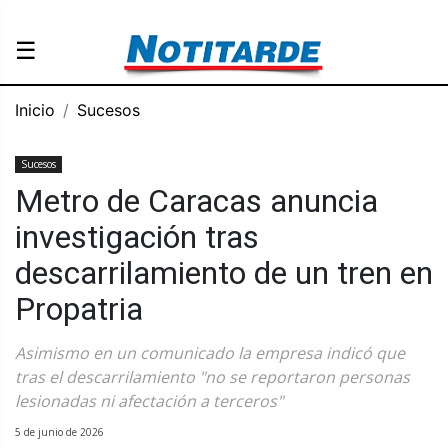
☰
Inicio
Sucesos
Sucesos
Metro de Caracas anuncia
investigación tras
descarrilamiento de un tren en
Propatria
Asimismo en un comunicado la empresa indicó que
tras el descarrilamiento "no se reportaron personas
lesionadas ni afectación a terceros"
5 de junio de 2026