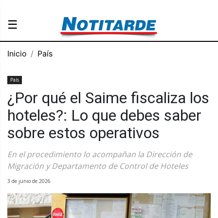
☰
Inicio
País
País
¿Por qué el Saime fiscaliza los
hoteles?: Lo que debes saber
sobre estos operativos
En el procedimiento lo acompañan la Dirección de
Migración y Departamento de Control de Hoteles
3 de junio de 2026