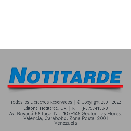
Todos los Derechos Reservados | © Copyright 2001-2022
Editorial Notitarde, C.A. | R.I.F.: J-07574183-8
Av. Boyacá 98 local No. 107-148 Sector Las Flores.
Valencia, Carabobo. Zona Postal 2001
Venezuela