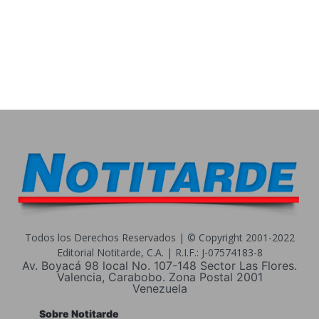
Todos los Derechos Reservados | © Copyright 2001-2022
Editorial Notitarde, C.A. | R.I.F.: J-07574183-8
Av. Boyacá 98 local No. 107-148 Sector Las Flores.
Valencia, Carabobo. Zona Postal 2001
Venezuela
Sobre Notitarde