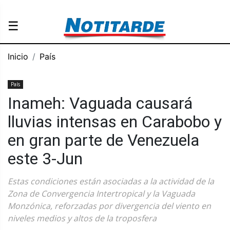
☰
Inicio
País
País
Inameh: Vaguada causará
lluvias intensas en Carabobo y
en gran parte de Venezuela
este 3-Jun
Estas condiciones están asociadas a la actividad de la
Zona de Convergencia Intertropical y la Vaguada
Monzónica, reforzadas por divergencia del viento en
niveles medios y altos de la troposfera