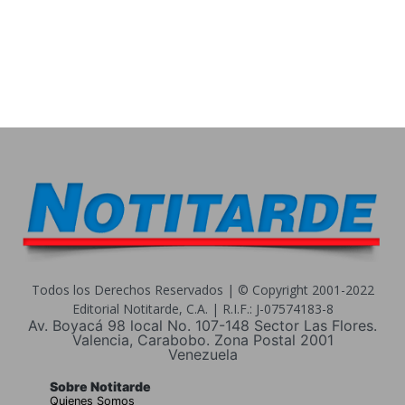
Todos los Derechos Reservados | © Copyright 2001-2022
Editorial Notitarde, C.A. | R.I.F.: J-07574183-8
Av. Boyacá 98 local No. 107-148 Sector Las Flores.
Valencia, Carabobo. Zona Postal 2001
Venezuela
Sobre Notitarde
Quienes Somos