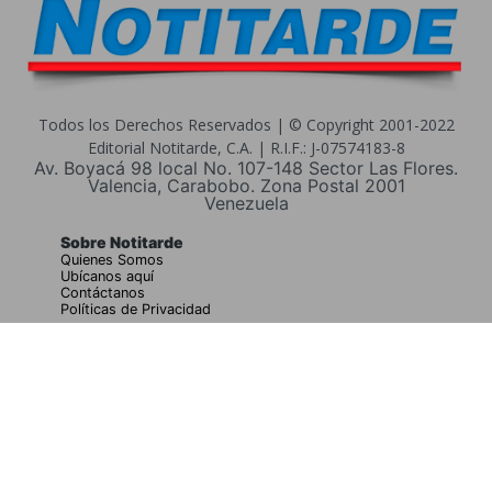
Todos los Derechos Reservados | © Copyright 2001-2022
Editorial Notitarde, C.A. | R.I.F.: J-07574183-8
Av. Boyacá 98 local No. 107-148 Sector Las Flores.
Valencia, Carabobo. Zona Postal 2001
Venezuela
Sobre Notitarde
Quienes Somos
Ubícanos aquí
Contáctanos
Políticas de Privacidad
Buscar