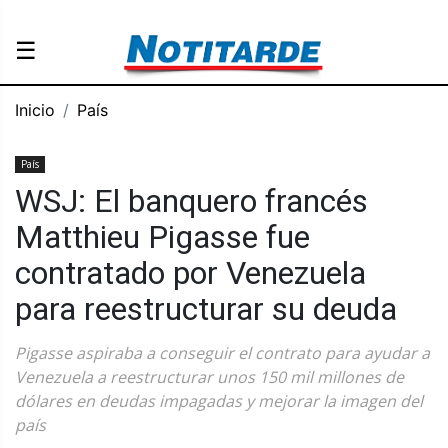
☰
Inicio
País
País
WSJ: El banquero francés
Matthieu Pigasse fue
contratado por Venezuela
para reestructurar su deuda
Pigasse aspiraba a conseguir el contrato para ayudar a
Venezuela a reestructurar unos 150 mil millones de
dólares en deudas impagadas y mejorar la imagen del
país