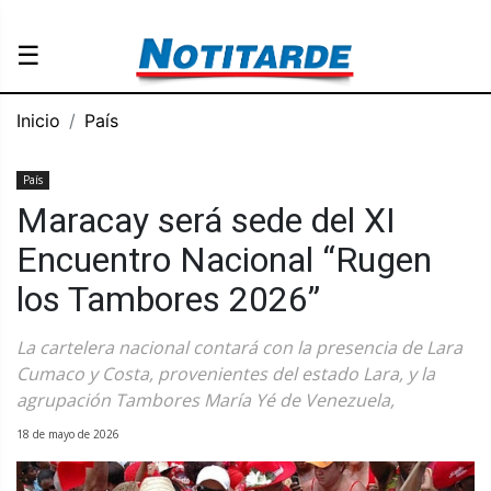
☰
Inicio
País
País
Maracay será sede del XI
Encuentro Nacional “Rugen
los Tambores 2026”
La cartelera nacional contará con la presencia de Lara
Cumaco y Costa, provenientes del estado Lara, y la
agrupación Tambores María Yé de Venezuela,
18 de mayo de 2026