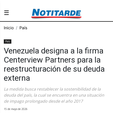
☰
Inicio
País
País
Venezuela designa a la firma
Centerview Partners para la
reestructuración de su deuda
externa
La medida busca restablecer la sostenibilidad de la
deuda del país, la cual se encuentra en una situación
de impago prolongado desde el año 2017
15 de mayo de 2026