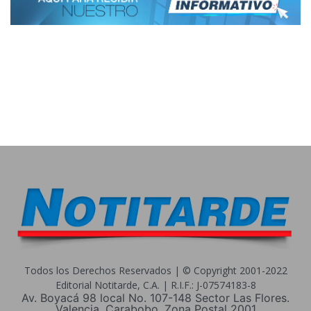
Todos los Derechos Reservados | © Copyright 2001-2022
Editorial Notitarde, C.A. | R.I.F.: J-07574183-8
Av. Boyacá 98 local No. 107-148 Sector Las Flores.
Valencia, Carabobo. Zona Postal 2001