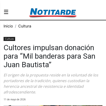
☰
Inicio
Cultura
Cultura
Cultores impulsan donación
para “Mil banderas para San
Juan Bautista”
El origen de la propuesta reside en la voluntad de los
portadores de la tradición, quienes custodian la
herencia ancestral de resistencia e identidad
afrodescendiente.
11 de mayo de 2026