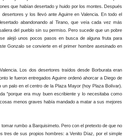
añones que habían desertado y huido por los montes. Después
esertores y los llevó ante Aguirre en Valencia. En todo el
 desertado abandonando al Tirano, que veía cada vez más
 saliera del pueblo sin su permiso. Pero sucede que un pobre
 se alejó unos pocos pasos en busca de alguna fru
ta para
Este Gonzalo se convierte en el primer hombre asesinado en
 Valencia. Los dos desertores traídos desde Borburata eran
onto le fueron entregados Aguirre ordenó ahorcar a Diego de
n un palo en el centro de la Plaza Mayor (hoy Plaza Bolívar).
vida “porque era muy buen escribiente y lo necesitaba como
or cosas menos graves había mandado a matar a sus mejores
y tomar rumbo a Barquisimeto. Pero con el pretexto de que no
os tres de sus propios hombres: a Venito Díaz, por el simple