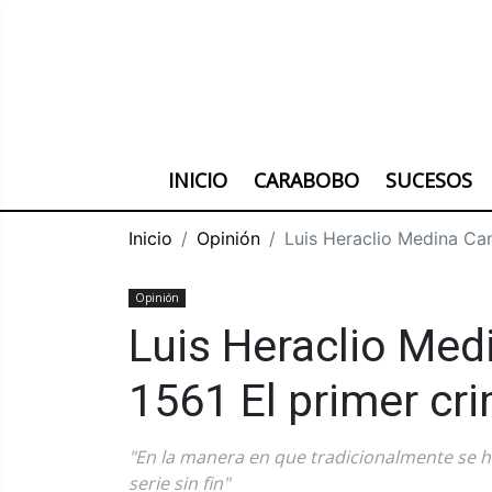
INICIO
CARABOBO
SUCESOS
Inicio
Opinión
Luis Heraclio Medina Can
Opinión
Luis Heraclio Med
1561 El primer cr
"En la manera en que tradicionalmente se h
serie sin fin"