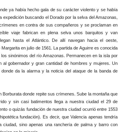
onde ya había hecho gala de su carácter violento y se había
a expedición buscando el Dorado por la selva del Amazonas,
e crímenes en contra de sus compañeros y se proclaman en
eíble viaje fabrican en plena selva unos barquitos y van
gan hasta el Atlántico. De allí navegan hacia el oeste,
 Margarita en julio de 1561. La partida de Aguirre es conocida
los sinónimos del río Amazonas. Permanecen en la isla por
an al gobernador y gran cantidad de hombres y mujeres. Un
 donde da la alarma y la noticia del ataque de la banda de
n Borburata donde repite sus crímenes. Sube la montaña que
ido y sin casi batimentos llega a nuestra ciudad el 29 de
nto o quizás fundación de nuestra ciudad ocurrió entre 1553
potética fundación). Es decir, que Valencia apenas tendría
na ciudad, sino apenas una ranchería de palma y barro con