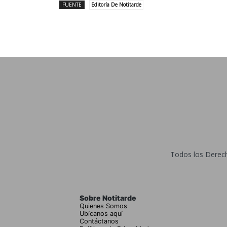
FUENTE
Editoría De Notitarde
Todos los Derecho
Sobre Notitarde
Quienes Somos
Ubícanos aquí
Contáctanos