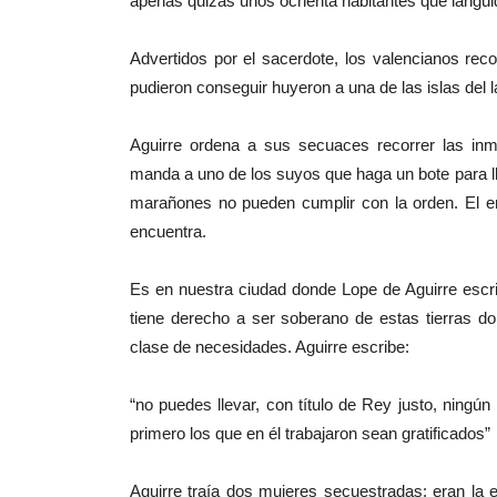
apenas quizás unos ochenta habitantes que languid
Advertidos por el sacerdote, los valencianos re
pudieron conseguir huyeron a una de las islas del
Aguirre ordena a sus secuaces recorrer las inm
manda a uno de los suyos que haga un bote para lle
marañones no pueden cumplir con la orden. El en
encuentra.
Es en nuestra ciudad donde Lope de Aguirre escri
tiene derecho a ser soberano de estas tierras d
clase de necesidades. Aguirre escribe:
“no puedes llevar, con título de Rey justo, ningú
primero los que en él trabajaron sean gratificados”
Aguirre traía dos mujeres secuestradas: eran la 