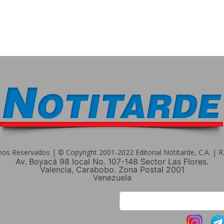
s Reservados | © Copyright 2001-2022 Editorial Notitarde, C.A. | R.I
Av. Boyacá 98 local No. 107-148 Sector Las Flores.
Valencia, Carabobo. Zona Postal 2001
Venezuela