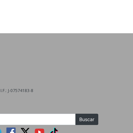
.F.: J-07574183-8
Buscar