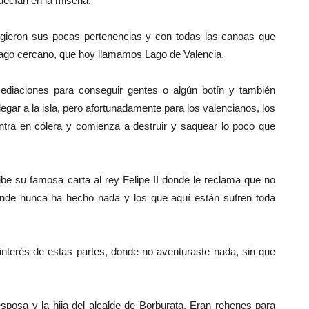
ecían en la miseria.
cogieron sus pocas pertenencias y con todas las canoas que
 lago cercano, que hoy llamamos Lago de Valencia.
ediaciones para conseguir gentes o algún botín y también
gar a la isla, pero afortunadamente para los valencianos, los
tra en cólera y comienza a destruir y saquear lo poco que
be su famosa carta al rey Felipe II donde le reclama que no
onde nunca ha hecho nada y los que aquí están sufren toda
n interés de estas partes, donde no aventuraste nada, sin que
esposa y la hija del alcalde de Borburata. Eran rehenes para