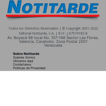
Todos los Derechos Reservados | © Copyright 2001-2022
Editorial Notitarde, C.A. | R.I.F.: J-07574183-8
Av. Boyacá 98 local No. 107-148 Sector Las Flores.
Valencia, Carabobo. Zona Postal 2001
Venezuela
Sobre Notitarde
Quienes Somos
Ubícanos aquí
Contáctanos
Políticas de Privacidad
Buscar