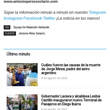
www.antonioperezesclarin.com
Sigue la información minuto a minuto en nuestro
Telegram
Instagram
Facebook
Twitter
¡La noticia en tus manos!
VÍA
Equipo De Redacción Notitarde
FUENTE
Antonio Pérez Esclarín
Último minuto
Cuáles fueron las causas de la muerte
de Jorge Messi, padre del astro
argentino
8 de agosto de 2026
Gobernador Lacava y alcaldesa Lesbia
Castillo inauguraron nuevo Terminal de
Pasajeros en Diego Ibarra
8 de agosto de 2026