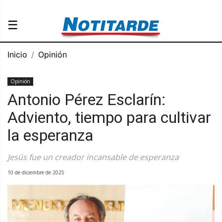
☰
Inicio
Opinión
Opinión
Antonio Pérez Esclarín:
Adviento, tiempo para cultivar
la esperanza
Jesús fue un creador incansable de esperanza
10 de diciembre de 2025