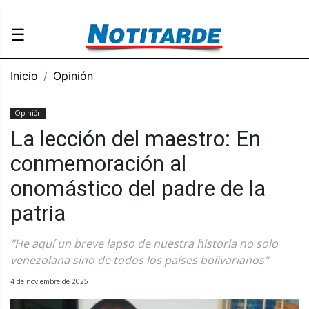
☰
Inicio
Opinión
Opinión
La lección del maestro: En
conmemoración al
onomástico del padre de la
patria
"He aquí un breve lapso de nuestra historia no solo
venezolana sino de todos los países bolivarianos"
4 de noviembre de 2025