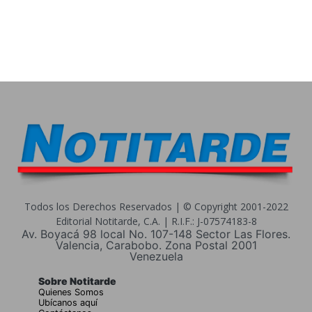
Todos los Derechos Reservados | © Copyright 2001-2022
Editorial Notitarde, C.A. | R.I.F.: J-07574183-8
Av. Boyacá 98 local No. 107-148 Sector Las Flores.
Valencia, Carabobo. Zona Postal 2001
Venezuela
Sobre Notitarde
Quienes Somos
Ubícanos aquí