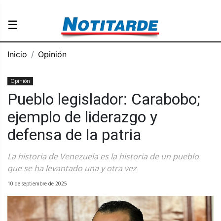
☰
Inicio
Opinión
Opinión
Pueblo legislador: Carabobo;
ejemplo de liderazgo y
defensa de la patria
La historia de Venezuela es la historia de un pueblo
que se ha levantado una y otra vez
10 de septiembre de 2025