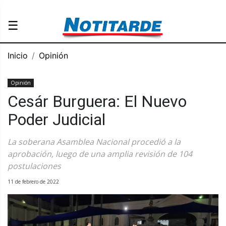
☰
Inicio
Opinión
Opinión
Cesár Burguera: El Nuevo
Poder Judicial
La soberana Asamblea Nacional procedió a la
aprobación, luego de una amplia revisión de 104
postulaciones
11 de febrero de 2022