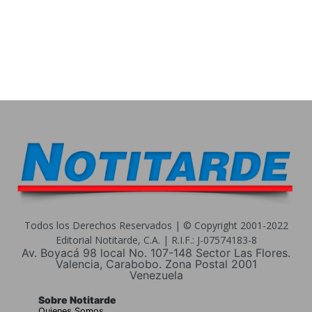
Todos los Derechos Reservados | © Copyright 2001-2022
Editorial Notitarde, C.A. | R.I.F.: J-07574183-8
Av. Boyacá 98 local No. 107-148 Sector Las Flores.
Valencia, Carabobo. Zona Postal 2001
Venezuela
Sobre Notitarde
Quienes Somos