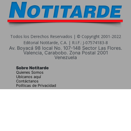
Todos los Derechos Reservados | © Copyright 2001-2022
Editorial Notitarde, C.A. | R.I.F.: J-07574183-8
Av. Boyacá 98 local No. 107-148 Sector Las Flores.
Valencia, Carabobo. Zona Postal 2001
Venezuela
Sobre Notitarde
Quienes Somos
Ubícanos aquí
Contáctanos
Políticas de Privacidad
Buscar