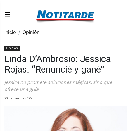
☰
Inicio
Opinión
Opinión
Linda D’Ambrosio: Jessica
Rojas: “Renuncié y gané”
Jessica no promete soluciones mágicas, sino que
ofrece una guía
20 de mayo de 2025