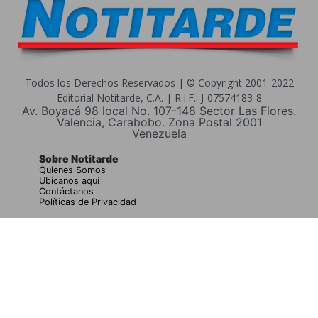
Todos los Derechos Reservados | © Copyright 2001-2022
Editorial Notitarde, C.A. | R.I.F.: J-07574183-8
Av. Boyacá 98 local No. 107-148 Sector Las Flores.
Valencia, Carabobo. Zona Postal 2001
Venezuela
Sobre Notitarde
Quienes Somos
Ubícanos aquí
Contáctanos
Políticas de Privacidad
Buscar