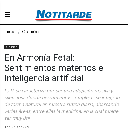
☰
Inicio
Opinión
Opinión
En Armonía Fetal:
Sentimientos maternos e
Inteligencia artificial
La IA se caracteriza por ser una adopción masiva y
silenciosa donde herramientas complejas se integran
de forma natural en nuestra rutina diaria, abarcando
varias áreas, entre ellas la medicina, en la cual puede
ser muy útil
4 de junio de 2026