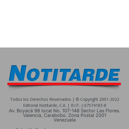
Todos los Derechos Reservados | © Copyright 2001-2022
Editorial Notitarde, C.A. | R.I.F.: J-07574183-8
Av. Boyacá 98 local No. 107-148 Sector Las Flores.
Valencia, Carabobo. Zona Postal 2001
Venezuela