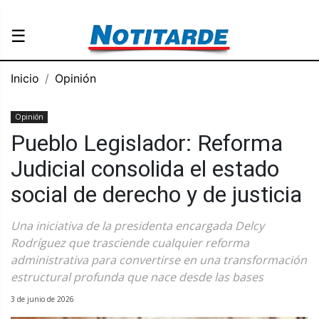
☰
Inicio
Opinión
Opinión
Pueblo Legislador: Reforma
Judicial consolida el estado
social de derecho y de justicia
Una iniciativa de la presidenta encargada Delcy
Rodríguez que trasciende cualquier reforma
administrativa para convertirse en una transformación
estructural profunda que nace desde las bases
3 de junio de 2026