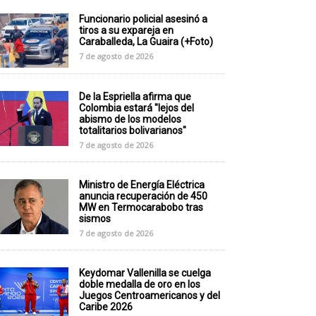
Funcionario policial asesinó a
tiros a su expareja en
Caraballeda, La Guaira (+Foto)
7 de agosto de 2026
De la Espriella afirma que
Colombia estará "lejos del
abismo de los modelos
totalitarios bolivarianos"
7 de agosto de 2026
Ministro de Energía Eléctrica
anuncia recuperación de 450
MW en Termocarabobo tras
sismos
7 de agosto de 2026
Keydomar Vallenilla se cuelga
doble medalla de oro en los
Juegos Centroamericanos y del
Caribe 2026