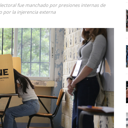
 electoral fue manchado por presiones internas de
 por la injerencia externa