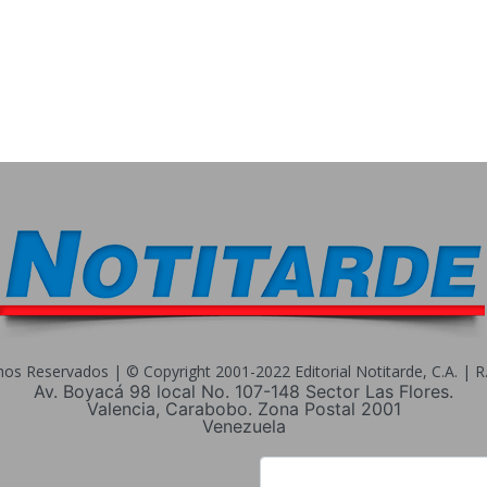
s Reservados | © Copyright 2001-2022 Editorial Notitarde, C.A. | R.I
Av. Boyacá 98 local No. 107-148 Sector Las Flores.
Valencia, Carabobo. Zona Postal 2001
Venezuela