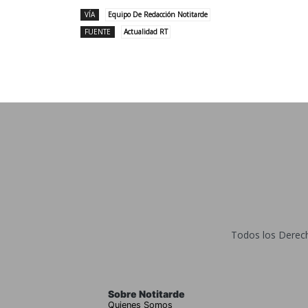
VÍA
Equipo De Redacción Notitarde
FUENTE
Actualidad RT
Todos los Derecho
Sobre Notitarde
Quienes Somos