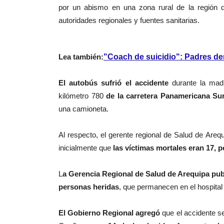
por un abismo en una zona rural de la región 
autoridades regionales y fuentes sanitarias.
Lea también:
"Coach de suicidio": Padres de
El autobús sufrió el accidente
durante la madr
kilómetro 780
de la carretera Panamericana Su
una camioneta.
Al respecto, el gerente regional de Salud de Areq
inicialmente que
las víctimas mortales eran 17, p
L
a Gerencia Regional de Salud de Arequipa
pub
personas heridas
, que permanecen en el hospita
El Gobierno Regional agregó
que el accidente s