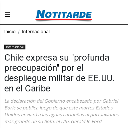
☰
Inicio
Internacional
Internacional
Chile expresa su "profunda
preocupación" por el
despliegue militar de EE.UU.
en el Caribe
La declaración del Gobierno encabezado por Gabriel
Boric se publica luego de que este martes Estados
Unidos enviará a las aguas caribeñas al portaaviones
más grande de su flota, el USS Gerald R. Ford