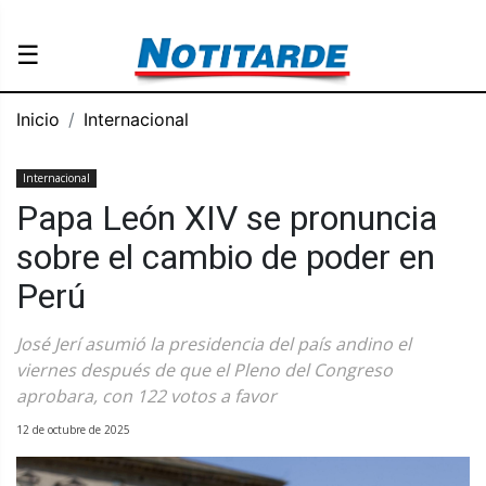
☰
Inicio
Internacional
Internacional
Papa León XIV se pronuncia
sobre el cambio de poder en
Perú
José Jerí asumió la presidencia del país andino el
viernes después de que el Pleno del Congreso
aprobara, con 122 votos a favor
12 de octubre de 2025