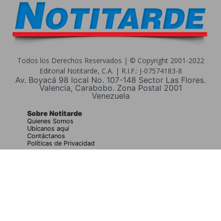
Todos los Derechos Reservados | © Copyright 2001-2022
Editorial Notitarde, C.A. | R.I.F.: J-07574183-8
Av. Boyacá 98 local No. 107-148 Sector Las Flores.
Valencia, Carabobo. Zona Postal 2001
Venezuela
Sobre Notitarde
Quienes Somos
Ubícanos aquí
Contáctanos
Políticas de Privacidad
Buscar