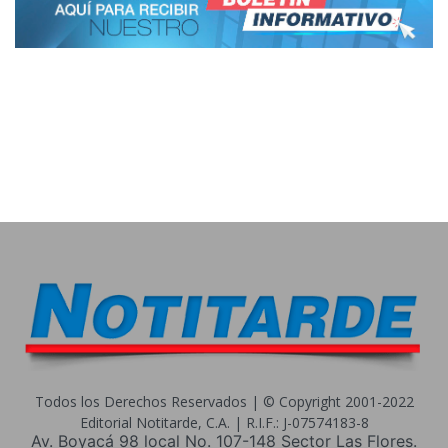
Todos los Derechos Reservados | © Copyright 2001-2022
Editorial Notitarde, C.A. | R.I.F.: J-07574183-8
Av. Boyacá 98 local No. 107-148 Sector Las Flores.