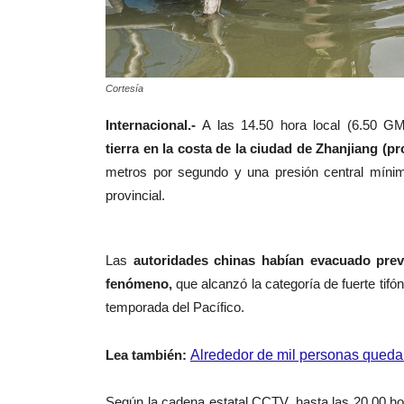
Cortesía
Internacional.-
A las
14.50 hora local (6.50 G
tierra
en la costa de la ciudad de Zhanjiang (pr
metros por segundo y una presión central mínim
provincial.
Las
autoridades chinas habían evacuado prev
fenómeno,
que alcanzó la categoría de fuerte tifó
temporada del Pacífico.
Lea también:
Alrededor de mil personas queda
Según la cadena estatal CCTV, hasta las 20.00 h