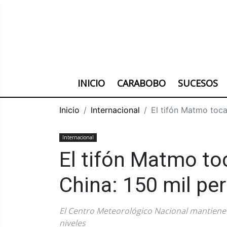
INICIO
CARABOBO
SUCESOS
Inicio
Internacional
El tifón Matmo toca
Internacional
El tifón Matmo toc
China: 150 mil pe
El Centro Meteorológico Nacional mantiene l
niveles