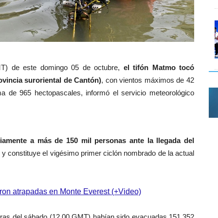
MT) de este domingo 05 de octubre,
el tifón Matmo tocó
ovincia suroriental de Cantón)
, con vientos máximos de 42
a de 965 hectopascales, informó el servicio meteorológico
iamente a más de 150 mil personas ante la llegada del
n y constituye el vigésimo primer ciclón nombrado de la actual
ron atrapadas en Monte Everest (+Video)
oras del sábado (12.00 GMT) habían sido evacuadas 151.352