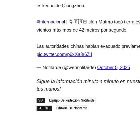
estrecho de Qiongzhou.
#Internacional
| 🌀🇨🇳El tifón Matmo tocó tierra e
vientos máximos de 42 metros por segundo.
Las autoridades chinas habían evacuado previamen
pic.twitter.com/p6xXa3r6Z4
— Notitarde (@webnotitarde)
October 5, 2025
Sigue la información minuto a minuto en nues
tus manos!
VÍA
Equipo De Redacción Notitarde
FUENTE
Editoría De Notitarde