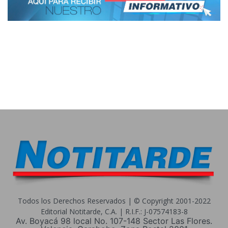
Todos los Derechos Reservados | © Copyright 2001-2022
Editorial Notitarde, C.A. | R.I.F.: J-07574183-8
Av. Boyacá 98 local No. 107-148 Sector Las Flores.