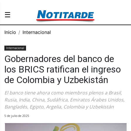
☰
Inicio
Internacional
Internacional
Gobernadores del banco de
los BRICS ratifican el ingreso
de Colombia y Uzbekistán
El banco tiene ahora como miembros plenos a Brasil,
Rusia, India, China, Sudáfrica, Emiratos Árabes Unidos,
Bangladés, Egipto, Argelia, Colombia y Uzbekistán
5 de julio de 2025