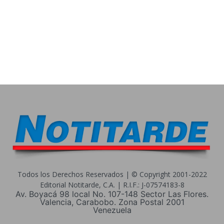
Todos los Derechos Reservados | © Copyright 2001-2022
Editorial Notitarde, C.A. | R.I.F.: J-07574183-8
Av. Boyacá 98 local No. 107-148 Sector Las Flores.
Valencia, Carabobo. Zona Postal 2001
Venezuela