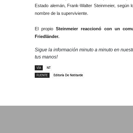
Estado alemán, Frank-Walter Steinmeier, según lo
nombre de la superviviente.
El propio
Steinmeier reaccionó con un comu
Friedländer.
Sigue la información minuto a minuto en nues
tus manos!
VÍA
NT
FUENTE
Editoría De Notitarde