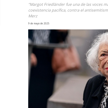
“Margot Friedländer fue una de las voces má
coexistencia pacífica, contra el antisemitismo
Merz
9 de mayo de 2025