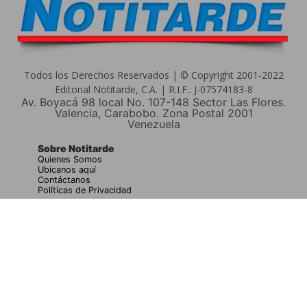
Todos los Derechos Reservados | © Copyright 2001-2022
Editorial Notitarde, C.A. | R.I.F.: J-07574183-8
Av. Boyacá 98 local No. 107-148 Sector Las Flores.
Valencia, Carabobo. Zona Postal 2001
Venezuela
Sobre Notitarde
Quienes Somos
Ubícanos aquí
Contáctanos
Políticas de Privacidad
Buscar