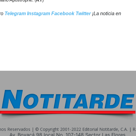
tro
Telegram
Instagram
Facebook
Twitter
¡La noticia en
s Reservados | © Copyright 2001-2022 Editorial Notitarde, C.A. | R.I
Av. Boyacá 98 local No. 107-148 Sector Las Flores.