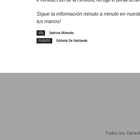
Sigue la información minuto a minuto en nues
tus manos!
VÍA
Sabrina Miranda
FUENTE
Editoría De Notitarde
Todos los Derecho