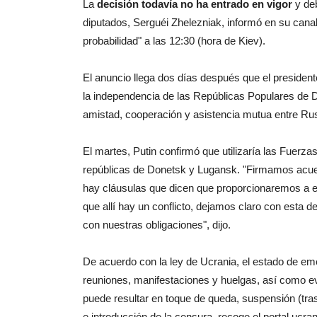
La
decisión todavía no ha entrado en vigor
y deb
diputados, Serguéi Zhelezniak, informó en su cana
probabilidad" a las 12:30 (hora de Kiev).
El anuncio llega dos días después que el presiden
la independencia de las Repúblicas Populares de D
amistad, cooperación y asistencia mutua entre Ru
El martes, Putin confirmó que utilizaría las Fuerz
repúblicas de Donetsk y Lugansk. "Firmamos acue
hay cláusulas que dicen que proporcionaremos a est
que allí hay un conflicto, dejamos claro con esta d
con nuestras obligaciones", dijo.
De acuerdo con la ley de Ucrania, el estado de em
reuniones, manifestaciones y huelgas, así como 
puede resultar en toque de queda, suspensión (tras
e introducción de la censura, recoge el portal ucra