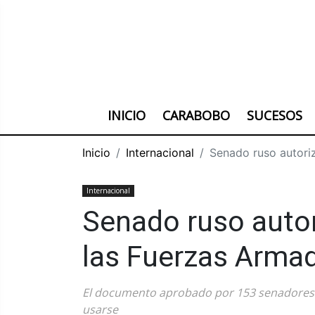
INICIO
CARABOBO
SUCESOS
Inicio
Internacional
Senado ruso autoriz
Internacional
Senado ruso autori
las Fuerzas Armad
El documento aprobado por 153 senadores 
usarse