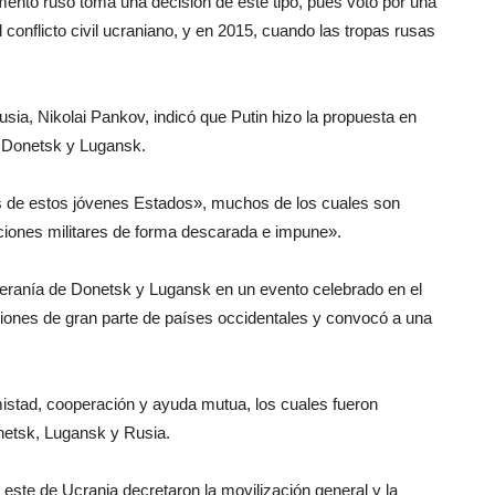
mento ruso toma una decisión de este tipo, pues votó por una
l conflicto civil ucraniano, y en 2015, cuando las tropas rusas
usia, Nikolai Pankov, indicó que Putin hizo la propuesta en
n Donetsk y Lugansk.
s de estos jóvenes Estados», muchos de los cuales son
ciones militares de forma descarada e impune».
oberanía de Donetsk y Lugansk en un evento celebrado en el
iones de gran parte de países occidentales y convocó a una
mistad, cooperación y ayuda mutua, los cuales fueron
netsk, Lugansk y Rusia.
l este de Ucrania decretaron la movilización general y la