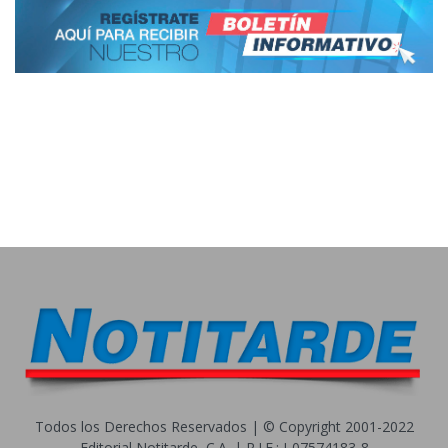
Todos los Derechos Reservados | © Copyright 2001-2022
Editorial Notitarde, C.A. | R.I.F.: J-07574183-8