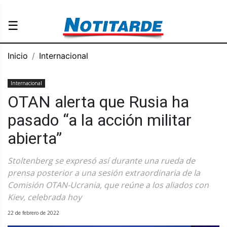
☰
Inicio
Internacional
Internacional
OTAN alerta que Rusia ha
pasado “a la acción militar
abierta”
Stoltenberg se expresó así durante una rueda de
prensa posterior a una sesión extraordinaria de la
Comisión OTAN-Ucrania, que reúne a los aliados con
Kiev, celebrada hoy
22 de febrero de 2022