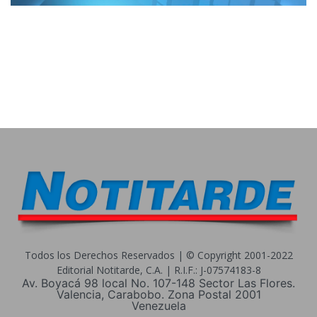
Todos los Derechos Reservados | © Copyright 2001-2022
Editorial Notitarde, C.A. | R.I.F.: J-07574183-8
Av. Boyacá 98 local No. 107-148 Sector Las Flores.
Valencia, Carabobo. Zona Postal 2001
Venezuela