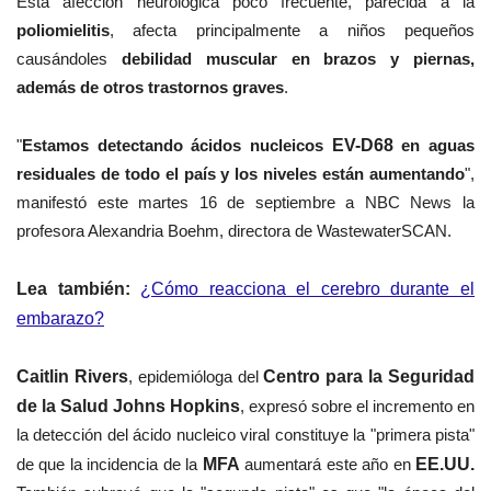
Esta afección neurológica poco frecuente, parecida a la
poliomielitis
, afecta principalmente a niños pequeños
causándoles
debilidad muscular en brazos y piernas,
además de otros trastornos graves
.
"
Estamos detectando ácidos nucleicos
EV-D68
en aguas
residuales de todo el país y los niveles están aumentando
",
manifestó este martes 16 de septiembre a
NBC News
la
profesora
Alexandria Boehm
, directora de
WastewaterSCAN
.
Lea también:
¿Cómo reacciona el cerebro durante el
embarazo?
Caitlin Rivers
, epidemióloga del
Centro para la Seguridad
de la Salud Johns Hopkins
, expresó sobre el incremento en
la detección del ácido nucleico viral constituye la "primera pista"
de que la incidencia de la
MFA
aumentará este año en
EE.UU.