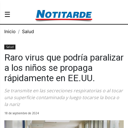
☰
Inicio
Salud
Salud
Raro virus que podría paralizar
a los niños se propaga
rápidamente en EE.UU.
Se transmite en las secreciones respiratorias o al tocar
una superficie contaminada y luego tocarse la boca o
la nariz
18 de septiembre de 2024