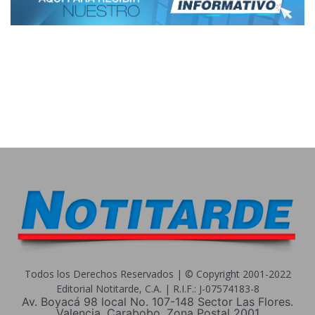
Todos los Derechos Reservados | © Copyright 2001-2022
Editorial Notitarde, C.A. | R.I.F.: J-07574183-8
Av. Boyacá 98 local No. 107-148 Sector Las Flores.
Valencia, Carabobo. Zona Postal 2001