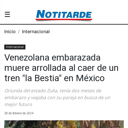
☰
Inicio
Internacional
Internacional
Venezolana embarazada
muere arrollada al caer de un
tren "la Bestia" en México
Oriunda del estado Zulia, tenía dos meses de
embarazo y viajaba con su pareja en busca de un
mejor futuro
28 de febrero de 2024