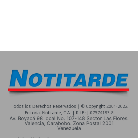
Todos los Derechos Reservados | © Copyright 2001-2022
Editorial Notitarde, C.A. | R.I.F.: J-07574183-8
Av. Boyacá 98 local No. 107-148 Sector Las Flores.
Valencia, Carabobo. Zona Postal 2001
Venezuela