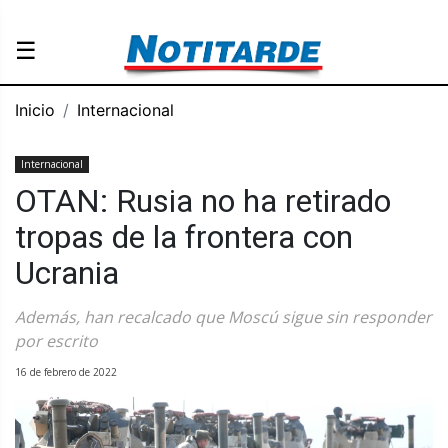
☰
Inicio
Internacional
Internacional
OTAN: Rusia no ha retirado
tropas de la frontera con
Ucrania
Además, han recalcado que Moscú sigue sin responder
por escrito
16 de febrero de 2022